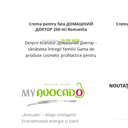
Crema pentru fata ДОМАШНИЙ
Crema
ДОКТОР 250 ml Romanita
29.99
MDL
49.80
MDL
Despre brandul: Домашний Доктор –
sănătatea întregii familii! Gama de
produse cosmetic profilactice pentru
îngrijirea pielii și a părului destinată
NOUTAȚ
„Avocado” – Alege inteligent!
Economisește energie și bani!