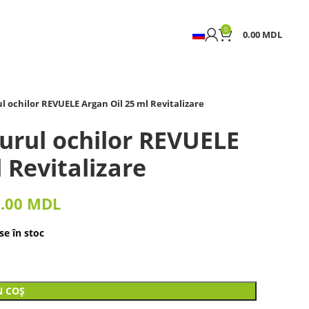
0
0.00
MDL
l ochilor REVUELE Argan Oil 25 ml Revitalizare
urul ochilor REVUELE
 Revitalizare
9.00
MDL
e în stoc
N COȘ