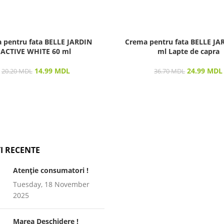
 pentru fata BELLE JARDIN
Crema pentru fata BELLE JA
ACTIVE WHITE 60 ml
ml Lapte de capra
14.99
MDL
24.99
MDL
20.20
MDL
36.70
MDL
I RECENTE
Atenție consumatori !
Tuesday, 18 November
2025
Marea Deschidere !