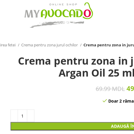
irea fetei
Crema pentru zona jurul ochilor
Crema pentru zona in juru
Crema pentru zona in j
Argan Oil 25 ml
4
69.99
MDL
Doar 2 rămas
ADAUGĂ Î