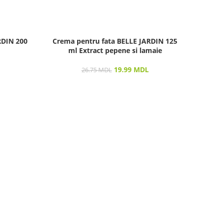
RDIN 200
Crema pentru fata BELLE JARDIN 125
Crem
ml Extract pepene si lamaie
19.99
MDL
26.75
MDL