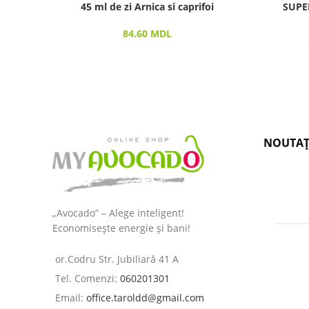
45 ml de zi Arnica si caprifoi
SUPE
84.60
MDL
NOUTAȚ
„Avocado” – Alege inteligent!
Economisește energie și bani!
or.Codru Str. Jubiliară 41 A
Tel. Comenzi:
060201301
Email:
office.taroldd@gmail.com