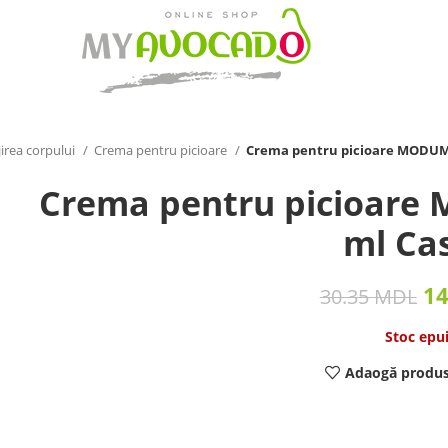
jirea corpului
Crema pentru picioare
Crema pentru picioare MODUM
Crema pentru picioar
ml Ca
1
30.35
MDL
Stoc epu
Adaogă produs