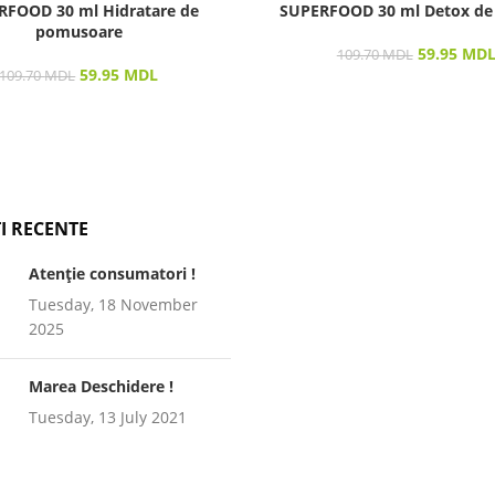
RFOOD 30 ml Hidratare de
SUPERFOOD 30 ml Detox de
pomusoare
59.95
MD
109.70
MDL
59.95
MDL
109.70
MDL
I RECENTE
Atenție consumatori !
Tuesday, 18 November
2025
Marea Deschidere !
Tuesday, 13 July 2021