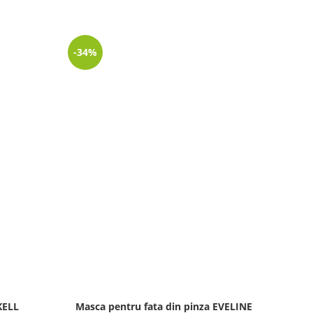
-34%
-26%
KELL
Masca pentru fata din pinza EVELINE
Cr