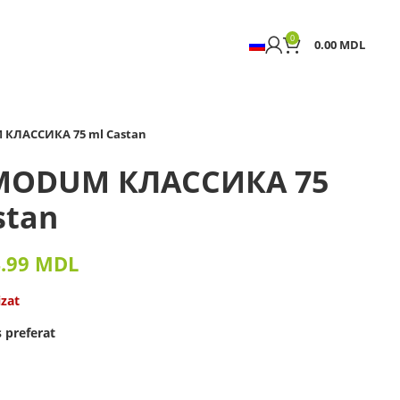
0
0.00
MDL
 КЛАССИКА 75 ml Castan
e MODUM КЛАССИКА 75
stan
4.99
MDL
izat
 preferat