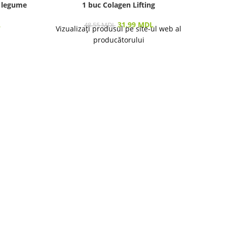
 legume
1 buc Colagen Lifting
L
31.99
MDL
48.55
MDL
Vizualizați produsul pe site-ul web al
producătorului