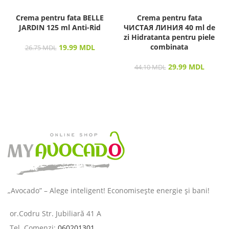
Crema pentru fata BELLE
Crema pentru fata
JARDIN 125 ml Anti-Rid
ЧИСТАЯ ЛИНИЯ 40 ml de
zi Hidratanta pentru piele
combinata
19.99
MDL
26.75
MDL
29.99
MDL
44.10
MDL
„Avocado” – Alege inteligent! Economisește energie și bani!
or.Codru Str. Jubiliară 41 A
Tel. Comenzi:
060201301