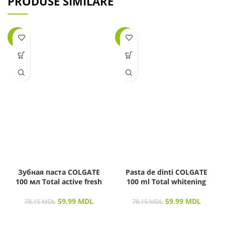
PRODUSE SIMILARE
-23%
-23%
Зубная паста COLGATE
Pasta de dinti COLGATE
100 мл Total active fresh
100 ml Total whitening
59.99
MDL
59.99
MDL
78.15
MDL
78.15
MDL