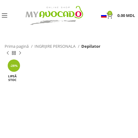
0
0.00
MDL
Prima pagină
INGRIJIRE PERSONALA
Depilator
-28%
LIPSĂ
STOC