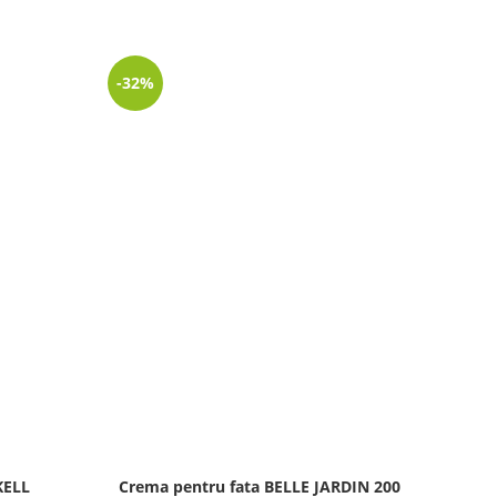
-32%
-32%
KELL
Crema pentru fata BELLE JARDIN 200
Crem