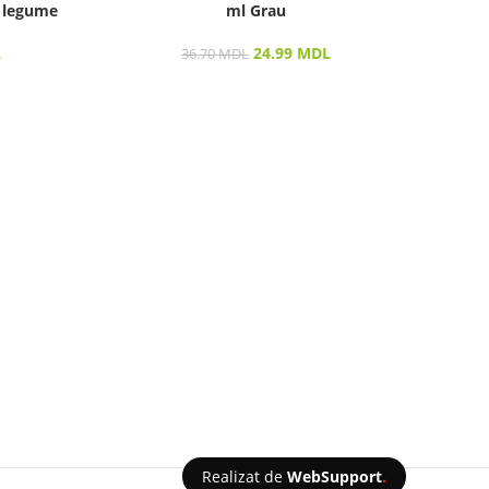
 legume
ml Grau
L
24.99
MDL
36.70
MDL
Realizat de
WebSupport
.