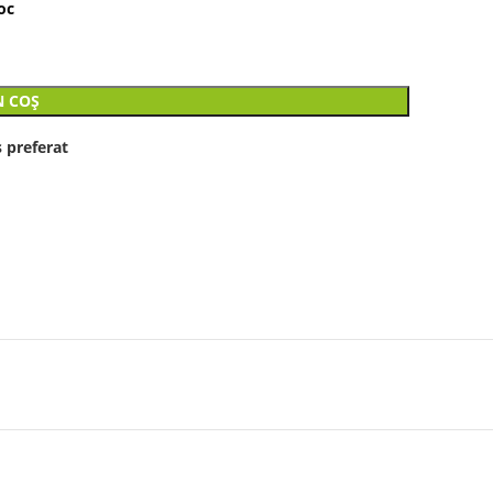
oc
N COȘ
 preferat