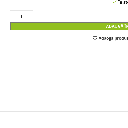
În st
ADAUGĂ Î
Adaogă produs