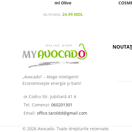
ml Olive
COSMEP
24.99
MDL
36.70
MDL
NOUTAȚ
„Avocado” – Alege inteligent!
Economisește energie și bani!
or.Codru Str. Jubiliară 41 A
Tel. Comenzi:
060201301
Email:
office.taroldd@gmail.com
© 2026 Avocado. Toate drepturile rezervate.