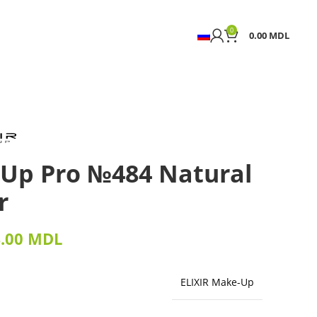
0
0.00
MDL
 Up Pro №484 Natural
r
4.00
MDL
ELIXIR Make-Up