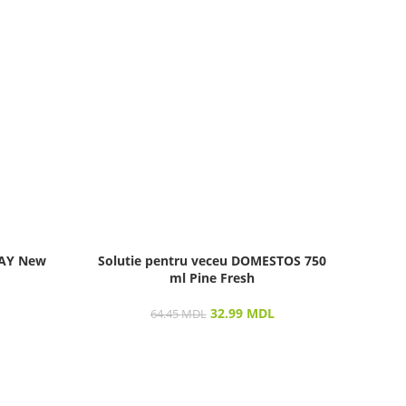
DAY New
Solutie pentru veceu DOMESTOS 750
ml Pine Fresh
32.99
MDL
64.45
MDL
Con