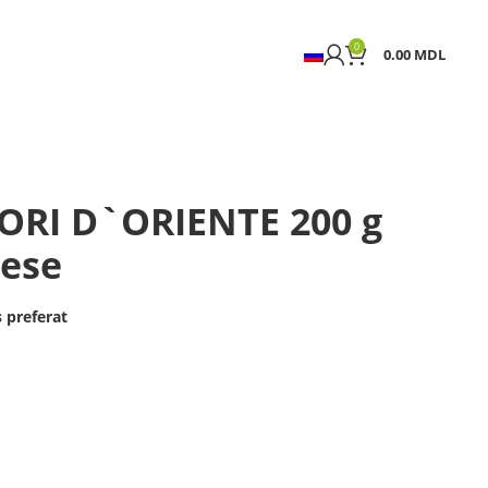
0
0.00
MDL
ORI D`ORIENTE 200 g
ese
 preferat