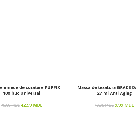
le umede de curatare PURFIX
Masca de tesatura GRACE 
100 buc Universal
27 ml Anti Aging
42.99
MDL
9.99
MDL
79.60
MDL
19.95
MDL