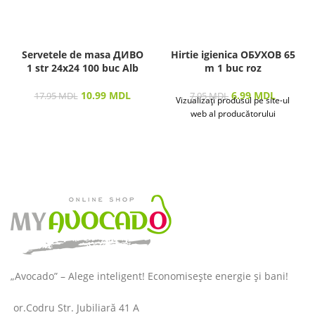
Servetele de masa ДИВО
Hirtie igienica ОБУХОВ 65
1 str 24х24 100 buc Alb
m 1 buc roz
10.99
MDL
6.99
MDL
17.95
MDL
7.95
MDL
Vizualizați produsul pe site-ul
web al producătorului
„Avocado” – Alege inteligent! Economisește energie și bani!
or.Codru Str. Jubiliară 41 A