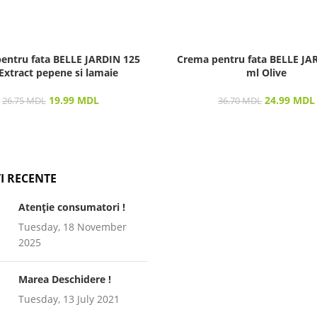
entru fata BELLE JARDIN 125
Crema pentru fata BELLE JA
Extract pepene si lamaie
ml Olive
19.99
MDL
24.99
MDL
26.75
MDL
36.70
MDL
I RECENTE
Atenție consumatori !
Tuesday, 18 November
2025
Marea Deschidere !
Tuesday, 13 July 2021