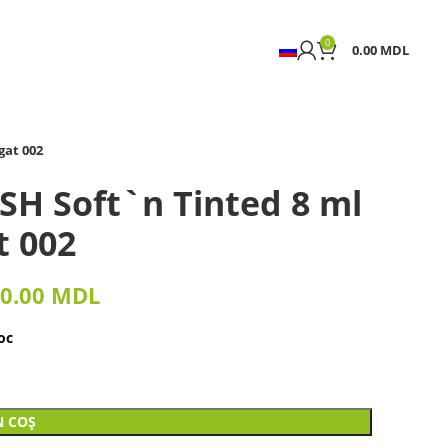
0
0.00
MDL
gat 002
H Soft`n Tinted 8 ml
 002
0.00
MDL
oc
N COȘ