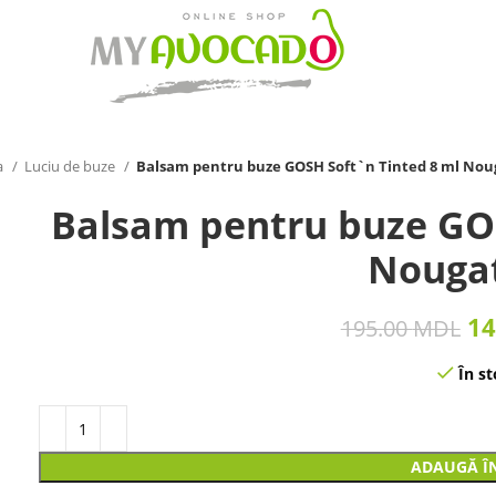
a
Luciu de buze
Balsam pentru buze GOSH Soft`n Tinted 8 ml Nou
Balsam pentru buze GOS
Nougat
14
195.00
MDL
În st
ADAUGĂ Î