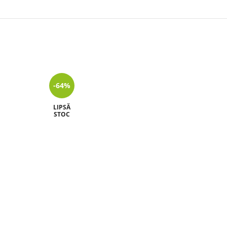
-64%
-38%
LIPSĂ
LIPSĂ
STOC
STOC