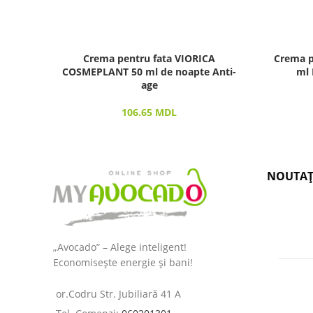
Crema pentru fata VIORICA
Crema p
COSMEPLANT 50 ml de noapte Anti-
ml 
age
106.65
MDL
NOUTAȚ
„Avocado” – Alege inteligent!
Economisește energie și bani!
or.Codru Str. Jubiliară 41 A