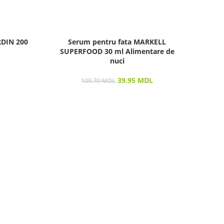
RDIN 200
Serum pentru fata MARKELL
Masc
SUPERFOOD 30 ml Alimentare de
nuci
39.95
MDL
109.70
MDL