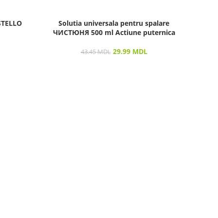
ESTELLO
Solutia universala pentru spalare
So
ЧИСТЮНЯ 500 ml Actiune puternica
Vizu
29.99
MDL
43.45
MDL