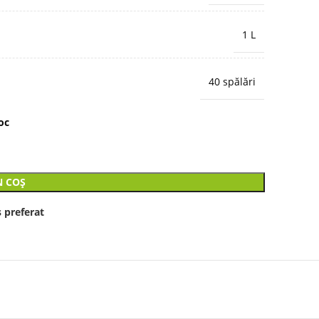
1 L
40 spălări
oc
N COȘ
 preferat