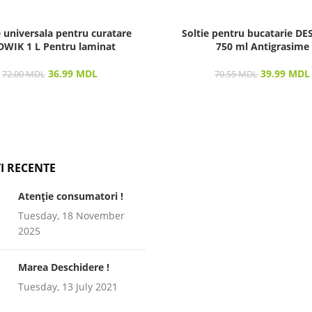
e universala pentru curatare
Soltie pentru bucatarie D
WIK 1 L Pentru laminat
750 ml Antigrasime
36.99
MDL
39.99
MDL
72.00
MDL
70.55
MDL
I RECENTE
Atenție consumatori !
Tuesday, 18 November
2025
Marea Deschidere !
Tuesday, 13 July 2021