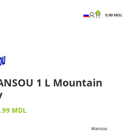
0
0.00
MDL
ANSOU 1 L Mountain
y
9.99
MDL
Wansou