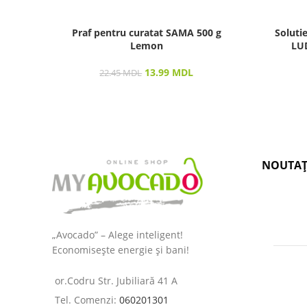
Praf pentru curatat SAMA 500 g
Soluti
Lemon
LUD
13.99
MDL
22.45
MDL
NOUTAȚ
„Avocado” – Alege inteligent!
Economisește energie și bani!
or.Codru Str. Jubiliară 41 A
Tel. Comenzi:
060201301