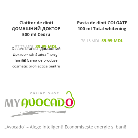
Clatitor de dinti
Pasta de dinti COLGATE
ДОМАШНИЙ ДОКТОР
100 ml Total whitening
500 ml Cedru
59.99
MDL
78.15
MDL
39.99
MDL
57.75
MDL
Despre brandul: Домашний
Доктор – sănătatea întregii
familii! Gama de produse
cosmetic profilactice pentru
îngrijirea pielii și a părului
destinată
„Avocado” – Alege inteligent! Economisește energie și bani!