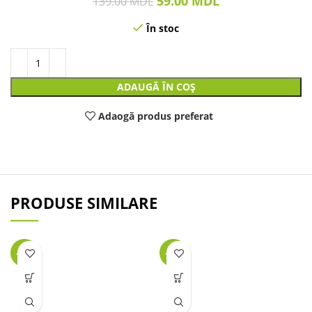
59.00
MDL
139.00
MDL
În stoc
ADAUGĂ ÎN COȘ
Adaogă produs preferat
PRODUSE SIMILARE
-25%
-27%