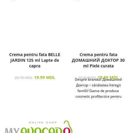
Crema pentru fata BELLE
Crema pentru fata
JARDIN 125 ml Lapte de
ДОМАШНИЙ ДОКТОР 30
capra
ml Piele curata
19.99
MDL
19.99
MDL
26.75
MDL
27.40
MDL
Despre brandul: Домашний
Доктор – sănătatea întregii
familii! Gama de produse
cosmetic profilactice pentru
îngrijirea pielii și a părului
destinată