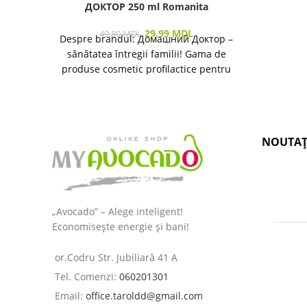
ДОКТОР 250 ml Romanita
29.99
MDL
49.80
MDL
Despre brandul: Домашний Доктор –
sănătatea întregii familii! Gama de
produse cosmetic profilactice pentru
îngrijirea pielii și a părului destinată
NOUTAȚ
„Avocado” – Alege inteligent!
Economisește energie și bani!
or.Codru Str. Jubiliară 41 A
Tel. Comenzi:
060201301
Email:
office.taroldd@gmail.com