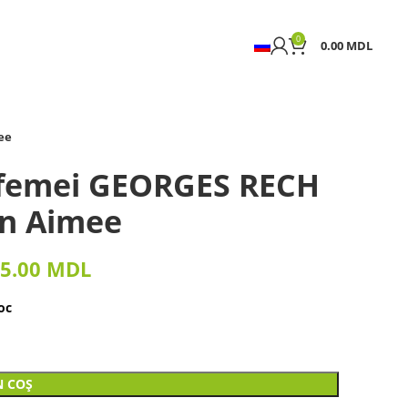
0
0.00
MDL
ee
 femei GEORGES RECH
en Aimee
5.00
MDL
oc
N COȘ