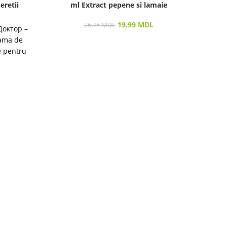
eretii
ml Extract pepene si lamaie
19.99
MDL
26.75
MDL
Доктор –
Gama de
e pentru
destinată