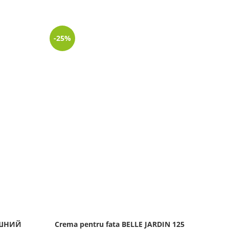
-25%
АШНИЙ
Crema pentru fata BELLE JARDIN 125
Vo