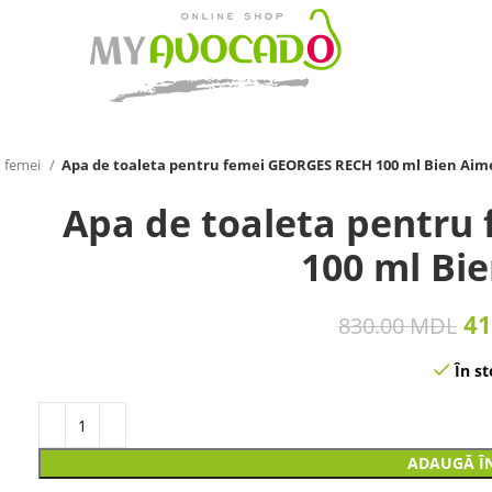
 femei
Apa de toaleta pentru femei GEORGES RECH 100 ml Bien Aim
Apa de toaleta pentru
100 ml Bi
41
830.00
MDL
În st
ADAUGĂ Î