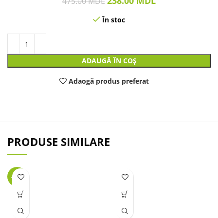
238.00
MDL
475.00
MDL
În stoc
ADAUGĂ ÎN COȘ
Adaogă produs preferat
PRODUSE SIMILARE
-32%