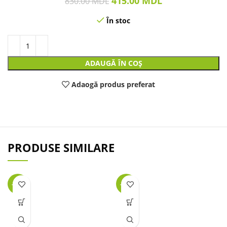
415.00
MDL
830.00
MDL
În stoc
ADAUGĂ ÎN COȘ
Adaogă produs preferat
PRODUSE SIMILARE
-32%
-26%