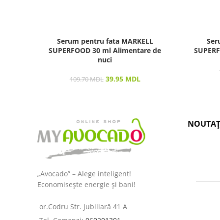
Serum pentru fata MARKELL
Ser
SUPERFOOD 30 ml Alimentare de
SUPERF
nuci
39.95
MDL
109.70
MDL
NOUTAȚ
„Avocado” – Alege inteligent!
Economisește energie și bani!
or.Codru Str. Jubiliară 41 A