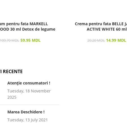
um pentru fata MARKELL
Crema pentru fata BELLE 
OOD 30 ml Detox de legume
ACTIVE WHITE 60 ml
59.95
MDL
14.99
MDL
109.70
MDL
20.20
MDL
I RECENTE
Atenție consumatori !
Tuesday, 18 November
2025
Marea Deschidere !
Tuesday, 13 July 2021