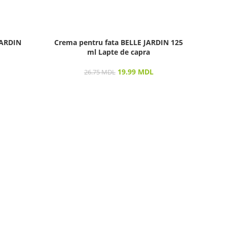
JARDIN
Crema pentru fata BELLE JARDIN 125
Crem
ml Lapte de capra
19.99
MDL
26.75
MDL