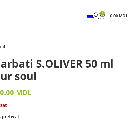
0
0.00
MDL
oul
arbati S.OLIVER 50 ml
ur soul
0.00
MDL
izat
 preferat