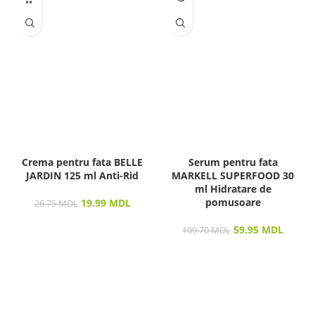
STOC
Crema pentru fata BELLE
Serum pentru fata
JARDIN 125 ml Anti-Rid
MARKELL SUPERFOOD 30
ml Hidratare de
pomusoare
19.99
MDL
26.75
MDL
59.95
MDL
109.70
MDL