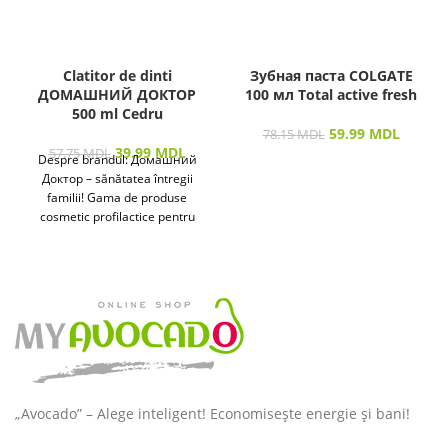
Clatitor de dinti
Зубная паста COLGATE
ДОМАШНИЙ ДОКТОР
100 мл Total active fresh
500 ml Cedru
59.99
MDL
78.15
MDL
39.99
MDL
57.75
MDL
Despre brandul: Домашний
Доктор – sănătatea întregii
familii! Gama de produse
cosmetic profilactice pentru
îngrijirea pielii și a părului
destinată
„Avocado” – Alege inteligent! Economisește energie și bani!